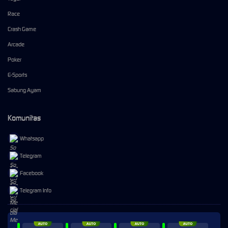
Race
Crash Game
Arcade
Poker
E-Sports
Sabung Ayam
Komunitas
Whatsapp
Telegram
Facebook
Telegram Info