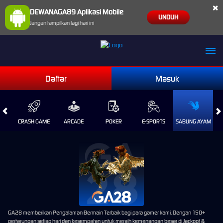
×
DEWANAGA89 Aplikasi Mobile
UNDUH
Jangan tampilkan lagi hari ini
Daftar
Masuk
E
CRASH GAME
ARCADE
POKER
E-SPORTS
SABUNG AYAM
GA28 memberikan Pengalaman Bermain Terbaik bagi para gamer kami. Dengan 150+
pertarungan setiap hari dan kesempatan untuk meraih kemenangan besar di Jackpot &