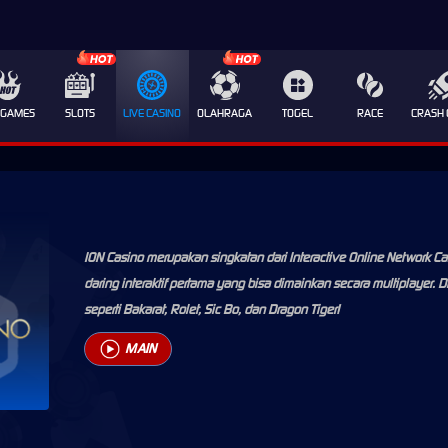
 GAMES
SLOTS
LIVE CASINO
OLAHRAGA
TOGEL
RACE
CRASH
ION Casino merupakan singkatan dari Interactive Online Network Ca
daring interaktif pertama yang bisa dimainkan secara multiplayer.
seperti Bakarat, Rolet, Sic Bo, dan Dragon Tiger!
MAIN