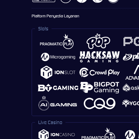
Platform Penyedia Layanan
Slots
Live Casino