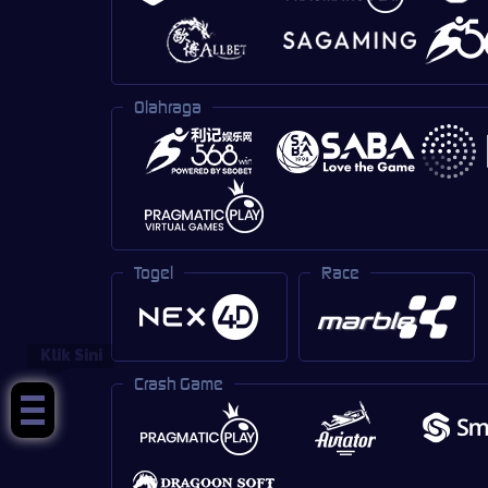
Olahraga
Togel
Race
Klik Sini
Crash Game