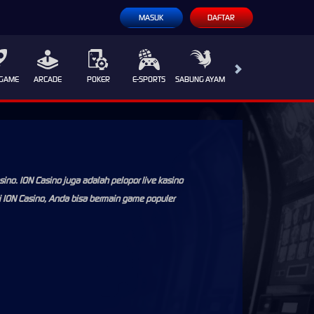
MASUK
DAFTAR
 GAME
ARCADE
POKER
E-SPORTS
SABUNG AYAM
PROMOSI
sino. ION Casino juga adalah pelopor live kasino
 Di ION Casino, Anda bisa bermain game populer