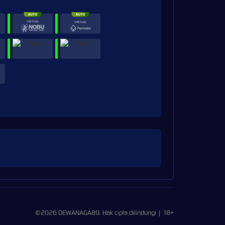
©2026 DEWANAGA89. Hak cipta dilindungi | 18+