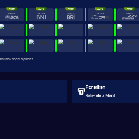
an tidak dapat diproses
Penarikan
Rata-rata 3 Menit