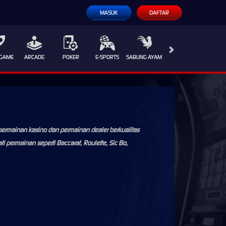
MASUK
DAFTAR
 GAME
ARCADE
POKER
E-SPORTS
SABUNG AYAM
PROMOSI
rmainan kasino dan permainan dealer berkualitas
permainan seperti Baccarat, Roulette, Sic Bo,