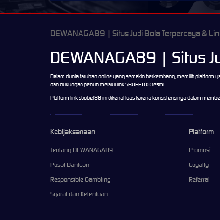
DEWANAGA89 | Situs Judi Bola Terpercaya & Lin
DEWANAGA89 | Situs Jud
Dalam dunia taruhan online yang semakin berkembang, memilih platform y
dan dukungan penuh melalui link SBOBET88 resmi.
Platform
link sbobet88
ini dikenal luas karena konsistensinya dalam member
Kebijaksanaan
Platform
Tentang DEWANAGA89
Promosi
Pusat Bantuan
Loyalty
Responsible Gambling
Referral
Syarat dan Ketentuan