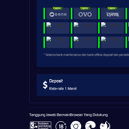
* Selama bank maintenance dan bank offline deposit dan penarik
Deposit
Rata-rata 1 Menit
Tanggung Jawab Bermain
Browser Yang Didukung