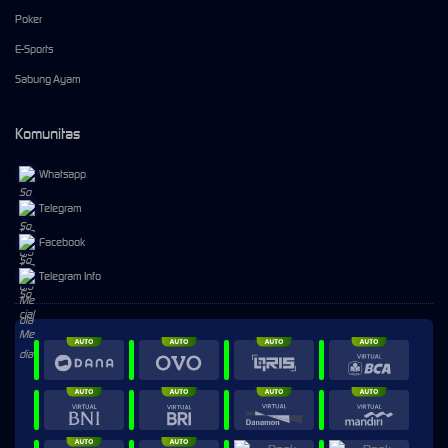
Poker
E-Sports
Sabung Ayam
Komunitas
Whatsapp
Telegram
Facebook
Telegram Info