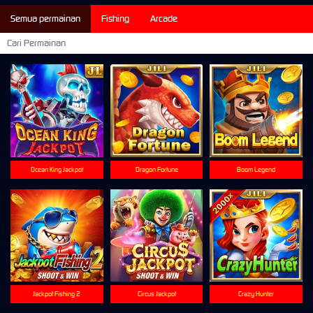
Semua permainan
Fishing
Arcade
Ocean King Jackpot
Dragon Fortune
Boom Legend
Jackpot Fishing 2
Circus Jackpot
Crazy Hunter