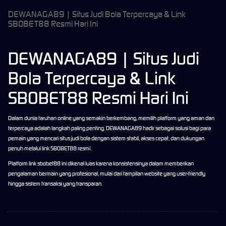
DEWANAGA89 | Situs Judi Bola Terpercaya & Link
SBOBET88 Resmi Hari Ini
DEWANAGA89 | Situs Judi
Bola Terpercaya & Link
SBOBET88 Resmi Hari Ini
Dalam dunia taruhan online yang semakin berkembang, memilih platform yang aman dan
terpercaya adalah langkah paling penting.
DEWANAGA89
hadir sebagai solusi bagi para
pemain yang mencari
situs judi bola
dengan sistem stabil, akses cepat, dan dukungan
penuh melalui link SBOBET88 resmi.
Platform
link sbobet88
ini dikenal luas karena konsistensinya dalam memberikan
pengalaman bermain yang profesional, mulai dari tampilan website yang user-friendly
hingga sistem transaksi yang transparan.