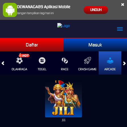
×
DEWANAGA89 Aplikasi Mobile
UNDUH
Jangan tampilkan lagi hari ini
Daftar
Masuk
SINO
OLAHRAGA
TOGEL
RACE
CRASH GAME
ARCADE
Jili