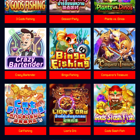
3 Gods Fishing
Dessert Party
Plants vs. Dinos
Crazy Bartender
Bingo Fishing
Conqueror's Treasure
Cat Fishing
Lion's Orb
Gods Slash Fish