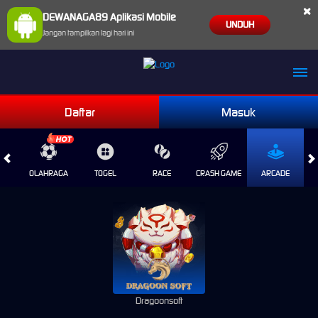
×
DEWANAGA89 Aplikasi Mobile
UNDUH
Jangan tampilkan lagi hari ini
SELAMAT KEPADA
fe***5 Telah Melakukan WD Sebesar 5.250.000
Daftar
Masuk
SINO
OLAHRAGA
TOGEL
RACE
CRASH GAME
ARCADE
Dragoonsoft