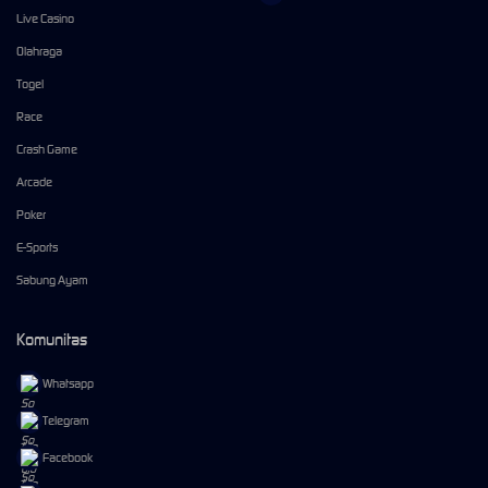
Live Casino
Olahraga
Togel
Race
Crash Game
Arcade
Poker
E-Sports
Sabung Ayam
Komunitas
Whatsapp
Telegram
Facebook