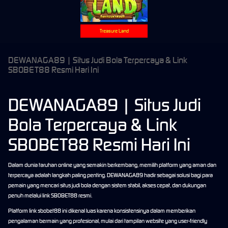
Treasure Land
DEWANAGA89 | Situs Judi Bola Terpercaya & Link
SBOBET88 Resmi Hari Ini
DEWANAGA89 | Situs Judi
Bola Terpercaya & Link
SBOBET88 Resmi Hari Ini
Dalam dunia taruhan online yang semakin berkembang, memilih platform yang aman dan
terpercaya adalah langkah paling penting.
DEWANAGA89
hadir sebagai solusi bagi para
pemain yang mencari
situs judi bola
dengan sistem stabil, akses cepat, dan dukungan
penuh melalui link SBOBET88 resmi.
Platform
link sbobet88
ini dikenal luas karena konsistensinya dalam memberikan
pengalaman bermain yang profesional, mulai dari tampilan website yang user-friendly