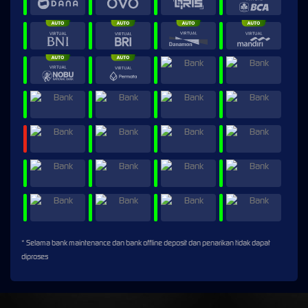
* Selama bank maintenance dan bank offline deposit dan penarikan tidak dapat
diproses
Klik Sini