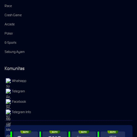
Race
Crash Game
Arcade
Poker
E-Sports
Sabung Ayam
Komunitas
Whatsapp
Telegram
Facebook
Telegram Info