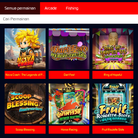
Semua permainan
Arcade
Fishing
Nova Crash : The Legends of Power
Dart Fest
Ring of Hopeful
Scoop Blessing
Horse Racing
Fruit Roulette Slots