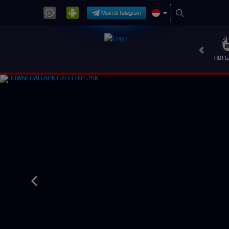
Main di Telegram
HOT 
SELAMAT KEPADA
ku****4 Telah Melakukan WD Sebesar 5.250.000