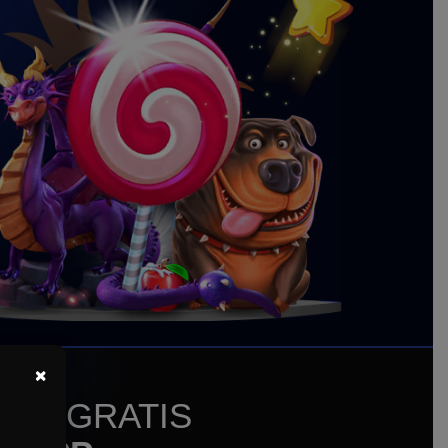
×
ASI GRATIS