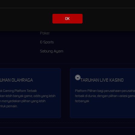
Race
Crash Game
OK
Arcade
Poker
E-Sports
Sabung Ayam
UHAN OLAHRAGA
TARUHAN LIVE KASINO
k Gaming Platform Terbaik
Platform Pilihan bagi perusahaan-perusah
an lebih banyak game, odds yang lebih
terbaik di dunia, dengan pilihan variasi gam
an menyediakan pilihan yang lebih
terbanyak
ntuk pemain.