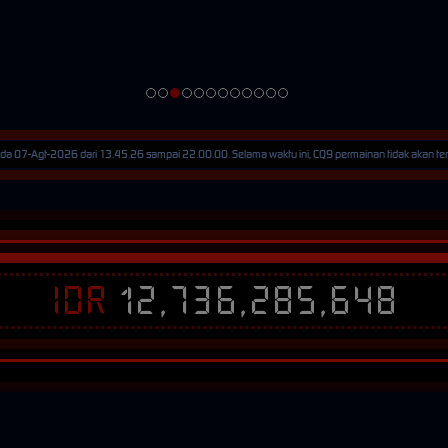
-2026 dari 13.45.26 sampai 22.00.00. Selama waktu ini, CQ9 permainan tidak akan tersedia. 
IDR
12,736,283,333