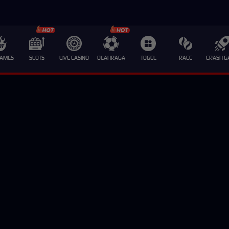
GAMES
SLOTS
LIVE CASINO
OLAHRAGA
TOGEL
RACE
CRASH 